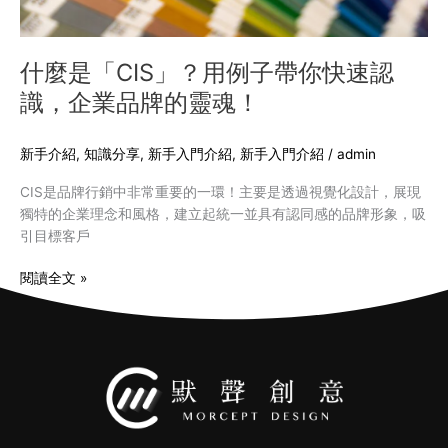
認
識，
企
什麼是「CIS」？用例子帶你快速認
業
識，企業品牌的靈魂！
品
牌
的
新手介紹
,
知識分享
,
新手入門介紹
,
新手入門介紹
/
admin
靈
CIS是品牌行銷中非常重要的一環！主要是透過視覺化設計，展現
魂！
獨特的企業理念和風格，建立起統一並具有認同感的品牌形象，吸
引目標客戶
閱讀全文 »