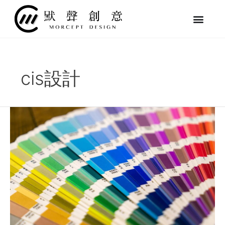
跳
至
主
要
內
容
cis設計
什
麼
是
「CIS」？
用
例
子
帶
你
快
速