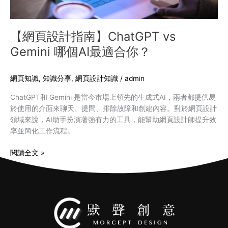
AI
最
適
【網頁設計指南】ChatGPT vs
合
Gemini 哪個AI最適合你？
你？
網頁知識
,
知識分享
,
網頁設計知識
/
admin
ChatGPT和 Gemini 是當今市場上領先的生成式AI，兩者都提供易
於使用的介面來聊天、提問、排除故障和創建內容。對於網頁設計
領域來說，AI助手扮演著強有力的工具，能幫助網頁設計師提升效
率並簡化工作流程。
閱讀全文 »