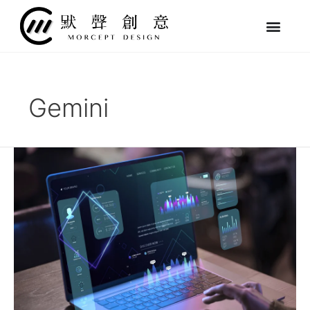
跳
至
主
要
內
容
Gemini
【網
頁
設
計
指
南】
ChatGPT
vs
Gemini
哪
個