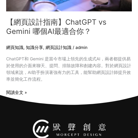
AI
最
適
【網頁設計指南】ChatGPT vs
合
Gemini 哪個AI最適合你？
你？
網頁知識
,
知識分享
,
網頁設計知識
/
admin
ChatGPT和 Gemini 是當今市場上領先的生成式AI，兩者都提供易
於使用的介面來聊天、提問、排除故障和創建內容。對於網頁設計
領域來說，AI助手扮演著強有力的工具，能幫助網頁設計師提升效
率並簡化工作流程。
閱讀全文 »