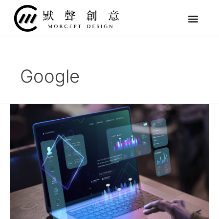
跳
至
主
要
內
容
Google
【網
頁
設
計
指
南】
ChatGPT
vs
Gemini
哪
個