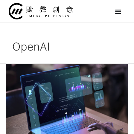
跳
至
主
要
內
容
OpenAI
【網
頁
設
計
指
南】
ChatGPT
vs
Gemini
哪
個