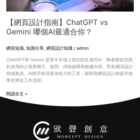
AI
最
適
【網頁設計指南】ChatGPT vs
合
Gemini 哪個AI最適合你？
你？
網頁知識
,
知識分享
,
網頁設計知識
/
admin
ChatGPT和 Gemini 是當今市場上領先的生成式AI，兩者都提供易
於使用的介面來聊天、提問、排除故障和創建內容。對於網頁設計
領域來說，AI助手扮演著強有力的工具，能幫助網頁設計師提升效
率並簡化工作流程。
閱讀全文 »