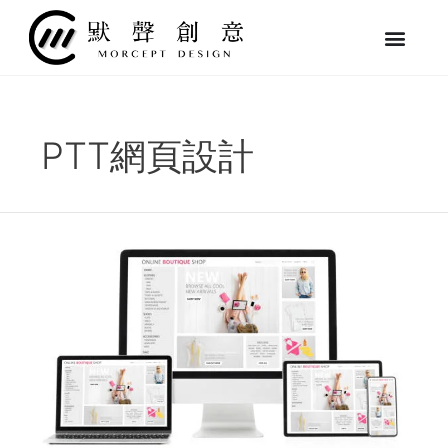
跳
至
主
要
內
容
PTT網頁設計
ptt
網
友
選
擇
網
頁
設
計
公
司