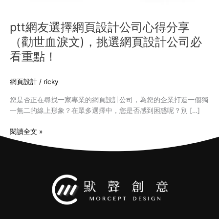
心
得
ptt網友選擇網頁設計公司心得分享
分
（勸世血淚文)，挑選網頁設計公司必
享
（勸
看重點！
世
血
網頁設計
/
ricky
淚
文)，
您是否正在尋找一家專業的網頁設計公司，為您的企業打造一個獨
挑
一無二的線上形象？在眾多選擇中，您是否感到困惑呢？別 […]
選
網
閱讀全文 »
頁
設
計
公
司
必
看
重