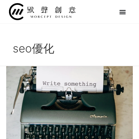
跳
至
主
要
內
容
seo優化
什
麼
是
AI
SEO？
快
速
掌
握
SEO
新