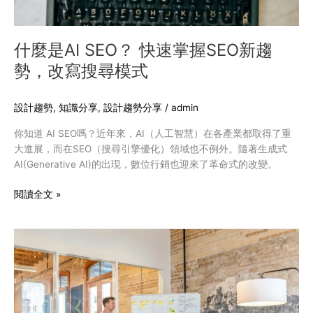
趨
勢，
改
什麼是AI SEO？ 快速掌握SEO新趨
寫
勢，改寫搜尋模式
搜
尋
模
設計趨勢
,
知識分享
,
設計趨勢分享
/
admin
式
你知道 AI SEO嗎？近年來，AI（人工智慧）在各產業都取得了重
大進展，而在SEO（搜尋引擎優化）領域也不例外。隨著生成式
AI(Generative AI)的出現，數位行銷也迎來了革命式的改變。
閱讀全文 »
中
小
企
業
一
定