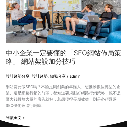
要
懂
的
「SEO
網
站
佈
局
中小企業一定要懂的「SEO網站佈局策
策
略」 網站架設加分技巧
略」
網
站
設計趨勢分享
,
設計趨勢
,
知識分享
/
admin
架
網站需要做SEO嗎？不論是剛創業的年輕人、想推動數位轉型的企
設
業、還是網路行銷的前輩，都知道要規劃好網路行銷策略，絕不是
加
砸大錢投放大量的廣告就好，若想獲得長期效益，則是必須透過
分
SEO優化來進行輔助。
技
巧
閱讀全文 »