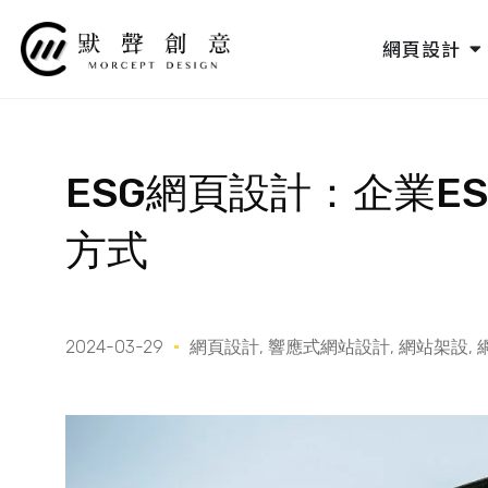
跳
至
O
網頁設計
主
要
內
容
ESG網頁設計：企業E
方式
2024-03-29
網頁設計
,
響應式網站設計
,
網站架設
,