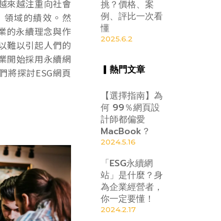
越來越注重向社會
挑？價格、案
例、評比一次看
）領域的績效。然
懂
企業的永續理念與作
2025.6.2
以難以引起人們的
業開始採用永續網
▎熱門文章
們將探討ESG網頁
【選擇指南】為
何 99％網頁設
計師都偏愛
MacBook？
2024.5.16
「ESG永續網
站」是什麼？身
為企業經營者，
你一定要懂！
2024.2.17