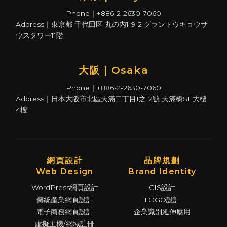
Phone｜+886-2-2630-7060
Address｜東京都 千代田区 丸の内1-9-2 グラントウキョウサ
ウスタワー11階
大阪 | Osaka
Phone｜+886-2-2630-7060
Address｜日本大阪市北區天滿二丁目1之12號 天滿橋SE大樓
4樓
網頁設計
品牌規劃
Web Design
Brand Identity
WordPress網頁設計
CIS設計
傳統產業網頁設計
LOGO設計
電子商務網頁設計
企業識別延伸應用
虛擬主機/網域註冊