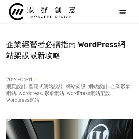
跳
至
主
要
內
容
企業經營者必讀指南 WordPress網
站架設最新攻略
2024-04-11
網頁設計
,
響應式網站設計
,
網站架設
,
網站設計
,
企業形象
網站
,
wordpress
,
形象網站
,
WordPress網站架設
,
Wordpress網站