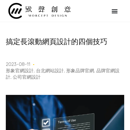
跳
至
主
要
內
容
搞定長滾動網頁設計的四個技巧
2023-08-11
形象官網設計
,
台北網站設計
,
形象品牌官網
,
品牌官網設
計
,
公司官網設計