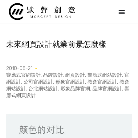
跳
至
主
要
內
容
未來網頁設計就業前景怎麼樣
2018-08-21
響應式官網設計
,
品牌設計
,
網頁設計
,
響應式網站設計
,
官
網設計
,
公司官網設計
,
形象官網設計
,
教會官網設計
,
教會
網站設計
,
台北網站設計
,
形象品牌官網
,
品牌官網設計
,
響
應式網頁設計