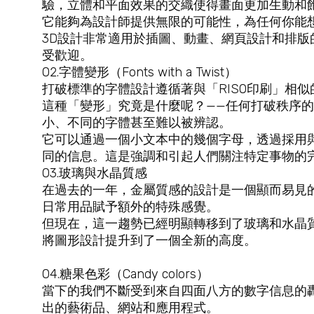
驗，立體和平面效果的交織使得畫面更加生動和
它能夠為設計師提供無限的可能性，為任何你能
3D設計非常適用於插圖、動畫、網頁設計和排
受歡迎。
02.字體變形（Fonts with a Twist）
打破標準的字體設計遵循著與「RISO印刷」相
這種「變形」究竟是什麼呢？——任何打破秩序
小、不同的字體甚至難以被辨認。
它可以通過一個小文本中的幾個字母，透過採用
同的信息。這是強調和引起人們關注特定事物的
03.玻璃與水晶質感
在過去的一年，金屬質感的設計是一個顯而易見
日常用品賦予額外的特殊感覺。
但現在，這一趨勢已經明顯轉移到了玻璃和水晶
將圖形設計提升到了一個全新的高度。
04.糖果色彩（Candy colors）
當下的我們不斷受到來自四面八方的數字信息的
出的藝術品、網站和應用程式。