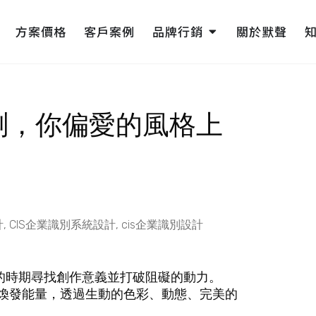
pen 網頁設計
Open 品牌行銷
方案價格
客戶案例
品牌行銷
關於默聲
測，你偏愛的風格上
計
,
CIS企業識別系統設計
,
cis企業識別設計
的時期尋找創作意義並打破阻礙的動力。
度煥發能量，透過生動的色彩、動態、完美的
。