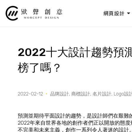
跳
至
O
網頁設計
主
要
內
容
2022十大設計趨勢預
榜了嗎？
2022-02-12
品牌設計
,
商標設計
,
名片設計
,
Logo設
預測並期待平面設計的趨勢，是設計師們在艱難
2022年來自世界各地的創作者們正以開放的態
不完美和未來主義，創作一系列令人著迷的設計