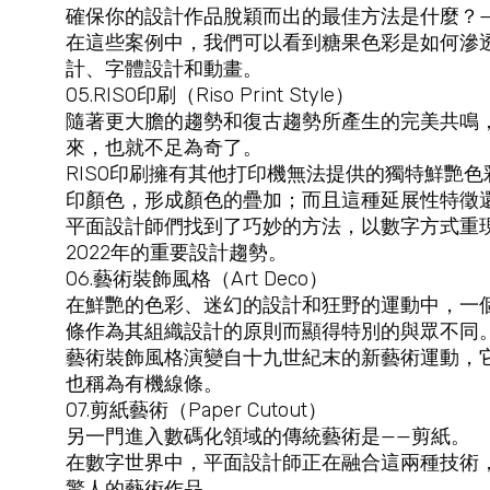
確保你的設計作品脫穎而出的最佳方法是什麼？
在這些案例中，我們可以看到糖果色彩是如何滲
計
、字體設計和動畫。
05.RISO印刷（Riso Print Style）
隨著更大膽的趨勢和復古趨勢所產生的完美共鳴，
來，也就不足為奇了。
RISO印刷擁有其他打印機無法提供的獨特鮮艷色
印顏色，形成顏色的疊加；而且這種延展性特徵
平面設計師們找到了巧妙的方法，以數字方式重
2022年的重要設計趨勢。
06.藝術裝飾風格（Art Deco）
在鮮艷的色彩、迷幻的設計和狂野的運動中，一
條作為其組織設計的原則而顯得特別的與眾不同
藝術裝飾風格演變自十九世紀末的新藝術運動，
也稱為有機線條。
07.剪紙藝術（Paper Cutout）
另一門進入數碼化領域的傳統藝術是——剪紙。
在數字世界中，平面設計師正在融合這兩種技術
驚人的藝術作品。