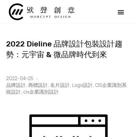
跳
至
主
要
內
容
2022 Dieline 品牌設計包裝設計趨
勢：元宇宙 & 微品牌時代到來
2022-04-25
品牌設計
,
商標設計
,
名片設計
,
Logo設計
,
CIS企業識別系
統設計
,
cis企業識別設計