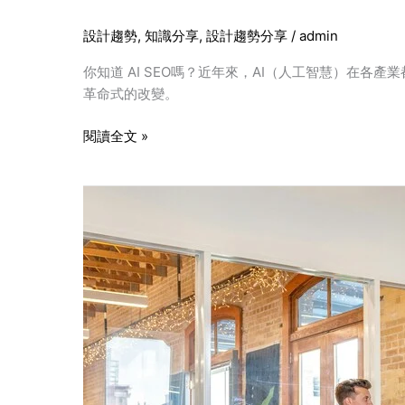
設計趨勢
,
知識分享
,
設計趨勢分享
/
admin
你知道 AI SEO嗎？近年來，AI（人工智慧）在各產業
革命式的改變。
閱讀全文 »
中
小
企
業
一
定
要
懂
的
「SEO