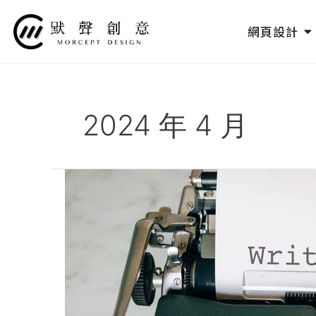
跳
至
O
網頁設計
主
要
內
容
2024 年 4 月
什
麼
是
AI
SEO？
快
速
掌
握