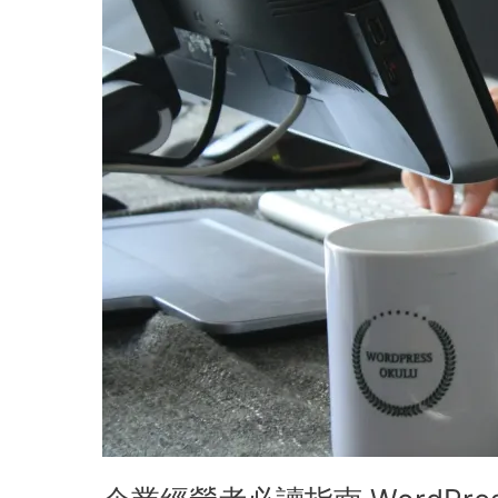
架
設
最
新
攻
略