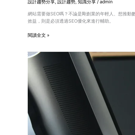
設計趨勢分享
,
設計趨勢
,
知識分享
/
admin
網站需要做SEO嗎？不論是剛創業的年輕人、想推動
效益，則是必須透過SEO優化來進行輔助。
閱讀全文 »
企
業
經
營
者
必
讀
指
南
WordPress
網
站