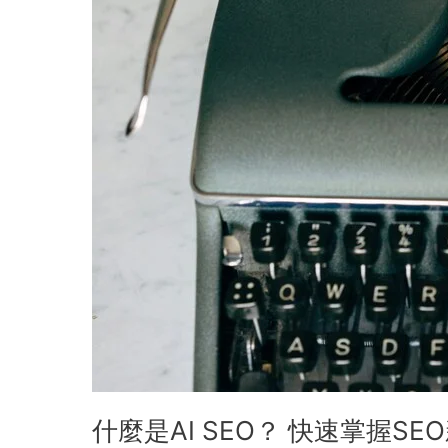
SEO
新
趨
勢，
改
寫
搜
尋
模
式
什麼是AI SEO？ 快速掌握S