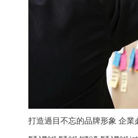
象
企
業
必
知
網
站
設
計
關
鍵
打造過目不忘的品牌形象 企業