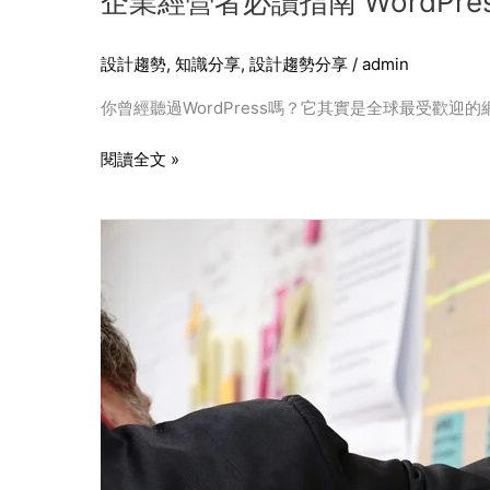
企業經營者必讀指南 WordPr
設計趨勢
,
知識分享
,
設計趨勢分享
/
admin
你曾經聽過WordPress嗎？它其實是全球最受歡
閱讀全文 »
打
造
過
目
不
忘
的
品
牌
形