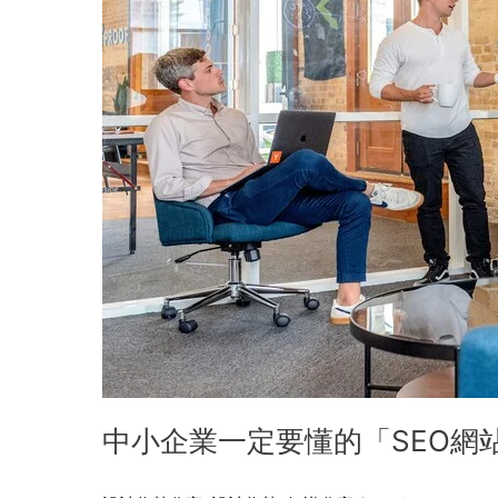
網
站
佈
局
策
略」
網
站
架
設
加
分
技
巧
中小企業一定要懂的「SEO網