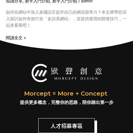
知識分享
,
新手入門介紹
,
新手入門介紹
/
admin
網
如何在網站中加入多國語言提升自己的網頁競爭力？本文將帶您深
站
入探討如何有效打造「多語系網站」，並提供實用的開發技巧，一
設
起來看看吧！
計
三
閱讀全文 »
要
素
Morcept = More + Concept
提供更多概念，完整你的思路，陪你踏出第一步
人才招募專區