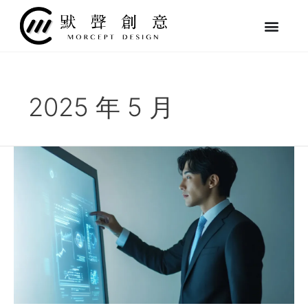
跳
至
主
要
內
容
2025 年 5 月
數
位
轉
型
是
什
麼？
一
次
搞
懂