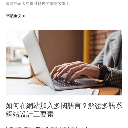
造能夠留客並提升轉換的動態效果！
網
頁
閱讀全文 »
設
計
的
如
魅
何
力！
在
網
站
加
入
多
國
語
言？
解
如何在網站加入多國語言？解密多語系
密
網站設計三要素
多
語
系