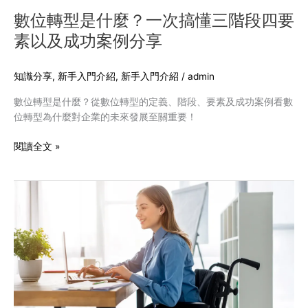
三
數位轉型是什麼？一次搞懂三階段四要
階
素以及成功案例分享
段
四
要
知識分享
,
新手入門介紹
,
新手入門介紹
/
admin
素
數位轉型是什麼？從數位轉型的定義、階段、要素及成功案例看數
以
位轉型為什麼對企業的未來發展至關重要！
及
成
閱讀全文 »
功
案
例
無
分
障
享
礙
網
站
設
計
是