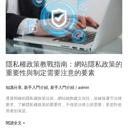
權
政
策
教
戰
指
南：
網
站
隱
隱私權政策教戰指南：網站隱私政策的
私
重要性與制定需要注意的要素
政
策
的
知識分享
,
新手入門介紹
,
新手入門介紹
/
admin
重
透過明確的隱私權政策法規，網站能夠建立信任，並確保遵守法律
要
要求。了解隱私權政策的重要性，不僅是法律上的需要，更是對使
性
用者的承諾。
與
制
閱讀全文 »
定