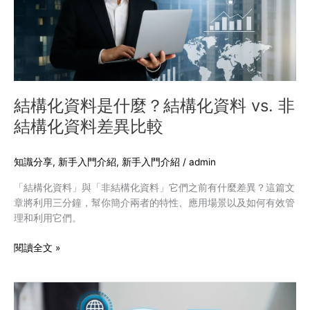
是
驗
什
麼？
結
構
化
資
結構化資料是什麼？結構化資料 vs. 非
料
結構化資料差異比較
vs.
非
結
知識分享
,
新手入門介紹
,
新手入門介紹
/
admin
構
「結構化資料」與「非結構化資料」它們之前有什麼差異？這篇文
化
章將利用三分鐘，幫你簡介兩者的特性、應用場景以及如何有效管
資
理和利用它們。
料
差
閱讀全文 »
異
比
較
隱
私