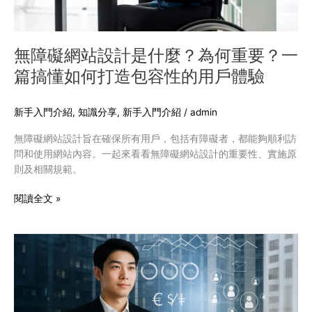
什
麼？
為
何
無障礙網站設計是什麼？為何重要？一
重
篇搞懂如何打造包容性的用戶體驗
要？
一
篇
新手入門介紹
,
知識分享
,
新手入門介紹
/
admin
搞
無障礙網站設計旨在確保所有用戶，包括有障礙者，都能夠順利訪
懂
問和使用網站內容。一起來看看無障礙網站設計的重要性、實施原
如
則及相關規範。
何
打
閱讀全文 »
造
包
容
結
性
構
的
化
用
資
戶
料
體