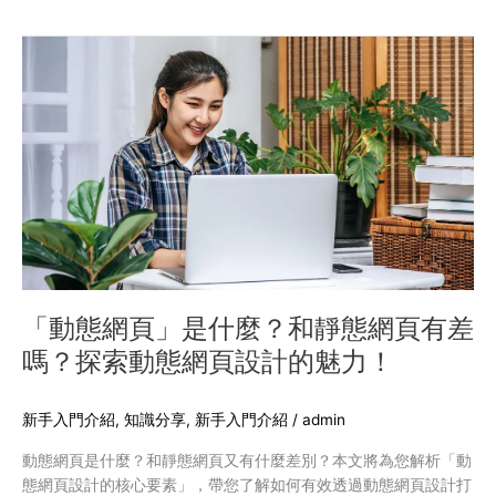
需
要
「動
注
態
意
網
的
頁」
要
是
素
什
麼？
和
靜
態
網
頁
「動態網頁」是什麼？和靜態網頁有差
有
嗎？探索動態網頁設計的魅力！
差
嗎？
探
新手入門介紹
,
知識分享
,
新手入門介紹
/
admin
索
動態網頁是什麼？和靜態網頁又有什麼差別？本文將為您解析「動
動
態網頁設計的核心要素」，帶您了解如何有效透過動態網頁設計打
態