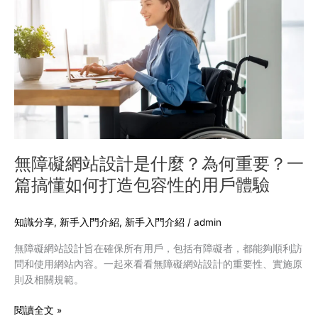
享
礙
網
站
設
計
是
什
麼？
為
何
無障礙網站設計是什麼？為何重要？一
重
篇搞懂如何打造包容性的用戶體驗
要？
一
篇
知識分享
,
新手入門介紹
,
新手入門介紹
/
admin
搞
無障礙網站設計旨在確保所有用戶，包括有障礙者，都能夠順利訪
懂
問和使用網站內容。一起來看看無障礙網站設計的重要性、實施原
如
則及相關規範。
何
打
閱讀全文 »
造