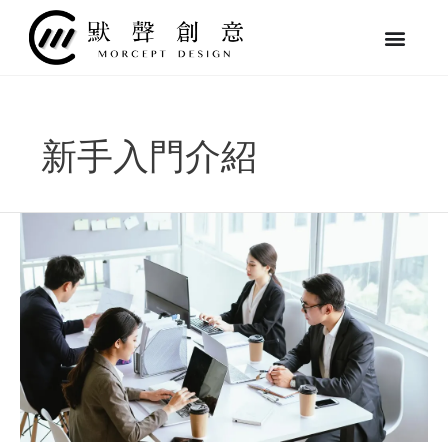
跳
至
主
要
內
容
新手入門介紹
中
小
企
業
該
不
該
做
SEO
優
化？