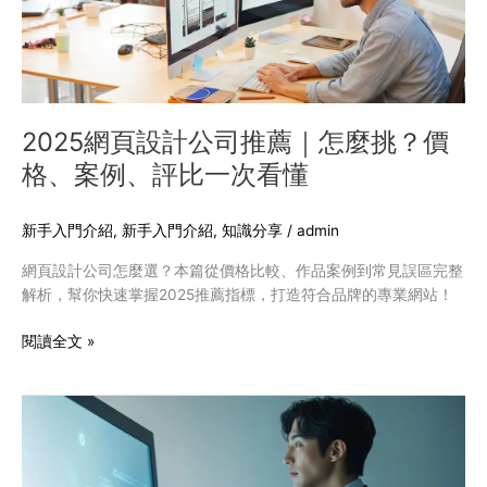
司
推
薦
｜
怎
麼
2025網頁設計公司推薦｜怎麼挑？價
挑？
格、案例、評比一次看懂
價
格、
案
新手入門介紹
,
新手入門介紹
,
知識分享
/
admin
例、
網頁設計公司怎麼選？本篇從價格比較、作品案例到常見誤區完整
評
解析，幫你快速掌握2025推薦指標，打造符合品牌的專業網站！
比
一
閱讀全文 »
次
看
懂
數
位
轉
型