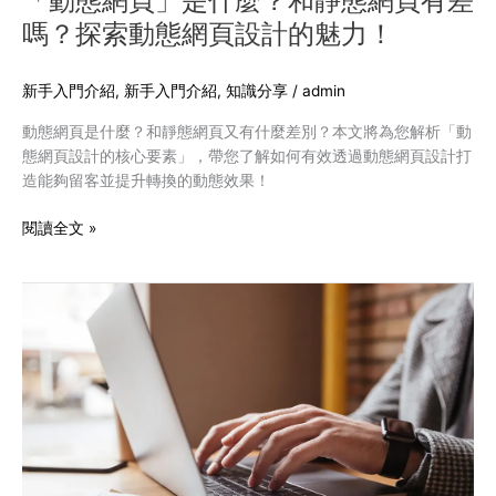
「動態網頁」是什麼？和靜態網頁有差
有
嗎？探索動態網頁設計的魅力！
差
嗎？
探
新手入門介紹
,
新手入門介紹
,
知識分享
/
admin
索
動態網頁是什麼？和靜態網頁又有什麼差別？本文將為您解析「動
動
態網頁設計的核心要素」，帶您了解如何有效透過動態網頁設計打
態
造能夠留客並提升轉換的動態效果！
網
頁
閱讀全文 »
設
計
的
如
魅
何
力！
在
網
站
加
入
多
國