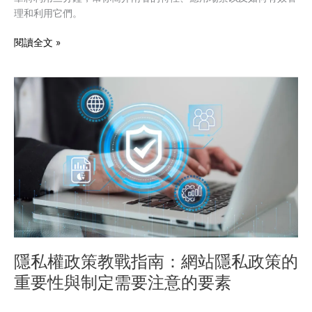
理和利用它們。
料
差
閱讀全文 »
異
比
較
隱
私
權
政
策
教
戰
指
南：
網
站
隱
隱私權政策教戰指南：網站隱私政策的
私
重要性與制定需要注意的要素
政
策