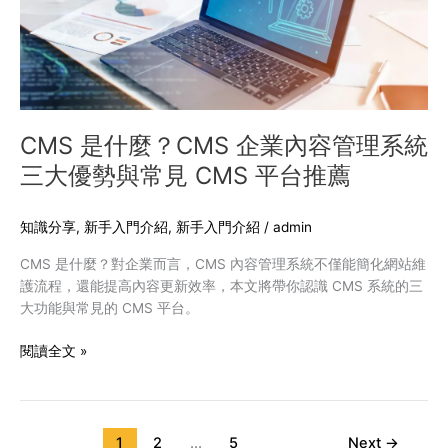
企
業
內
容
管
理
系
CMS 是什麼？CMS 企業內容管理系統
統
三大優勢與常見 CMS 平台推薦
三
大
優
知識分享
,
新手入門介紹
,
新手入門介紹
/
admin
勢
CMS 是什麼？對企業而言，CMS 內容管理系統不僅能簡化網站維
與
護流程，還能提高內容更新效率，本文將帶你認識 CMS 系統的三
常
大功能與常見的 CMS 平台。
見
CMS
閱讀全文 »
平
台
推
薦
1
2
...
5
Next
→