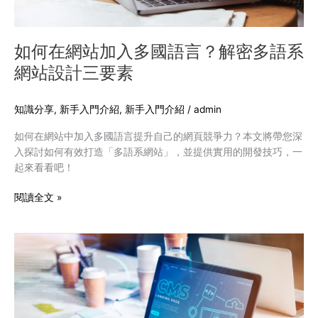
語
言？
解
如何在網站加入多國語言？解密多語系
密
網站設計三要素
多
語
系
知識分享
,
新手入門介紹
,
新手入門介紹
/
admin
網
如何在網站中加入多國語言提升自己的網頁競爭力？本文將帶您深
站
入探討如何有效打造「多語系網站」，並提供實用的開發技巧，一
設
起來看看吧！
計
三
閱讀全文 »
要
素
CMS
是
什
麼？
CMS