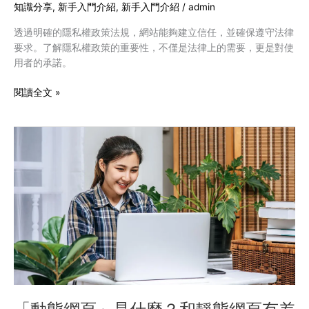
的
知識分享
,
新手入門介紹
,
新手入門介紹
/
admin
重
透過明確的隱私權政策法規，網站能夠建立信任，並確保遵守法律
要
要求。了解隱私權政策的重要性，不僅是法律上的需要，更是對使
性
用者的承諾。
與
制
閱讀全文 »
定
需
要
「動
注
態
意
網
的
頁」
要
是
素
什
麼？
和
靜
態
網
頁