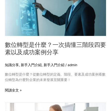
是
什
麼？
一
次
搞
懂
三
數位轉型是什麼？一次搞懂三階段四要
階
素以及成功案例分享
段
四
要
知識分享
,
新手入門介紹
,
新手入門介紹
/
admin
素
數位轉型是什麼？從數位轉型的定義、階段、要素及成功案例看數
以
位轉型為什麼對企業的未來發展至關重要！
及
成
閱讀全文 »
功
案
例
無
分
障