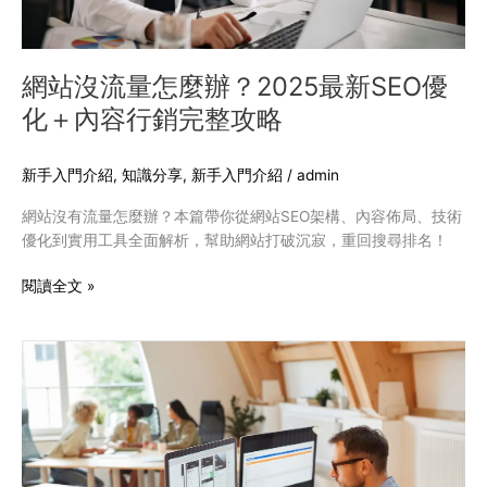
2025
最
新
SEO
網站沒流量怎麼辦？2025最新SEO優
優
化＋內容行銷完整攻略
化
＋
內
新手入門介紹
,
知識分享
,
新手入門介紹
/
admin
容
網站沒有流量怎麼辦？本篇帶你從網站SEO架構、內容佈局、技術
行
優化到實用工具全面解析，幫助網站打破沉寂，重回搜尋排名！
銷
完
閱讀全文 »
整
攻
略
2025
網
頁
設
計
公