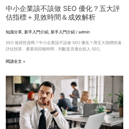
五
中小企業該不該做 SEO 優化？五大評
大
估指標＋見效時間＆成效解析
評
估
指
知識分享
,
新手入門介紹
,
新手入門介紹
/
admin
標
SEO 值得投資嗎？中小企業該不該做 SEO 優化？用五大指標快速
＋
評估預算、產業與回報時間，判斷是否適合投入 SEO。
見
效
閱讀全文 »
時
間
＆
網
成
站
效
沒
解
流
析
量
怎
麼
辦？