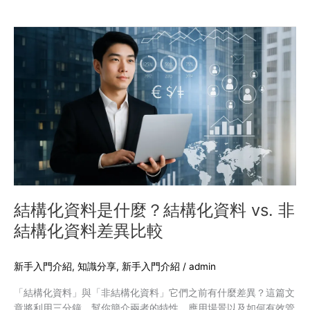
包
容
結
性
構
的
化
用
資
戶
料
體
是
驗
什
麼？
結
構
化
資
結構化資料是什麼？結構化資料 vs. 非
料
結構化資料差異比較
vs.
非
結
新手入門介紹
,
知識分享
,
新手入門介紹
/
admin
構
「結構化資料」與「非結構化資料」它們之前有什麼差異？這篇文
化
章將利用三分鐘，幫你簡介兩者的特性、應用場景以及如何有效管
資