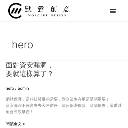
跳
至
主
要
內
容
hero
面對資安漏洞，
面
對
要就這樣算了？
資
安
hero
/
admin
漏
洞，
網站保護，是科技發展的需要，對企業生存更是至關重要！
要
資安漏洞不僅會失去客戶信任、違反保密條款、財物損失，嚴重甚
就
至會導致破產！
這
樣
閱讀全文 »
算