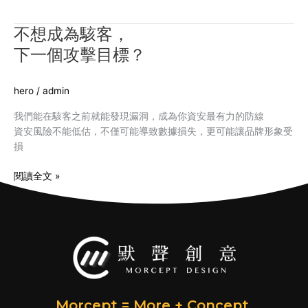
了？
不想成為駭客，
不
想
下一個攻擊目標？
成
為
hero
/
admin
駭
客，
我們能在駭客之前就能發現漏洞，成為你資安最有力的防線
下
資安風險不能低估，不僅可能導致數據損失，更可能讓品牌形象受
一
損
個
攻
閱讀全文 »
擊
目
標？
Morcept = More + Concept