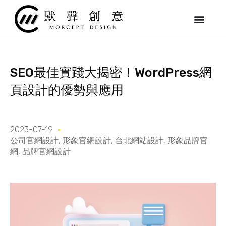
跳
至
主
要
內
容
SEO最佳實踐大揭密！WordPress網
頁設計的優勢與應用
2023-07-19
公司官網設計
,
形象官網設計
,
台北網站設計
,
形象品牌官
網
,
品牌官網設計