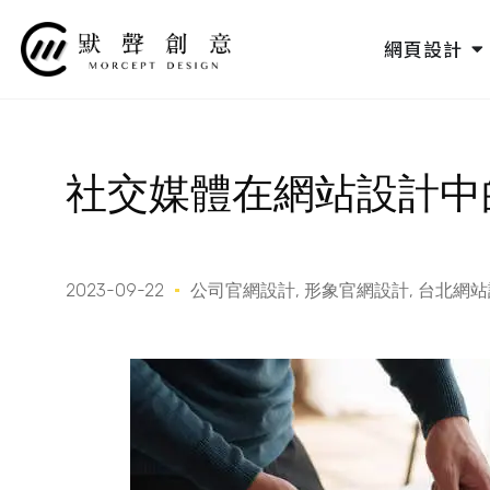
跳
至
O
網頁設計
主
要
內
容
社交媒體在網站設計中
2023-09-22
公司官網設計
,
形象官網設計
,
台北網站