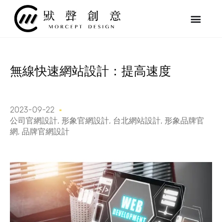
跳
至
主
要
內
容
無線快速網站設計：提高速度
2023-09-22
公司官網設計
,
形象官網設計
,
台北網站設計
,
形象品牌官
網
,
品牌官網設計