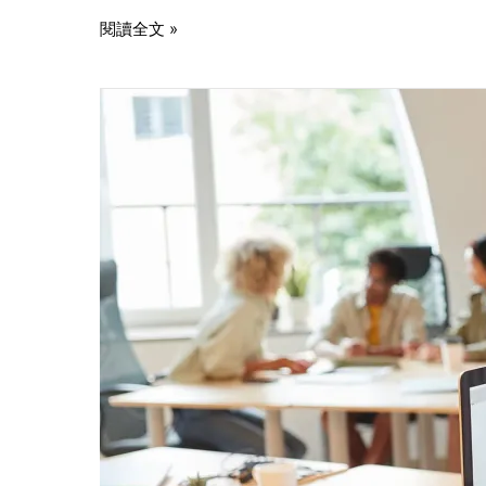
閱讀全文 »
2025
網
頁
設
計
公
司
推
薦
｜
怎
麼
挑？
價
格、