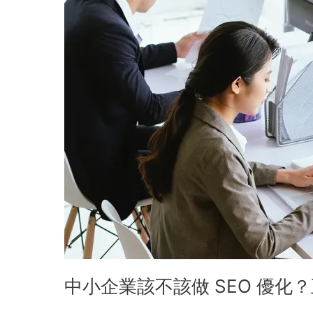
優
化？
五
大
評
估
指
標
＋
見
效
時
間
＆
成
效
解
中小企業該不該做 SEO 優
析