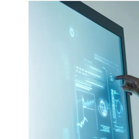
數
位
轉
型
是
什
麼？
一
次
搞
懂
三
階
段
四
要
素
以
及