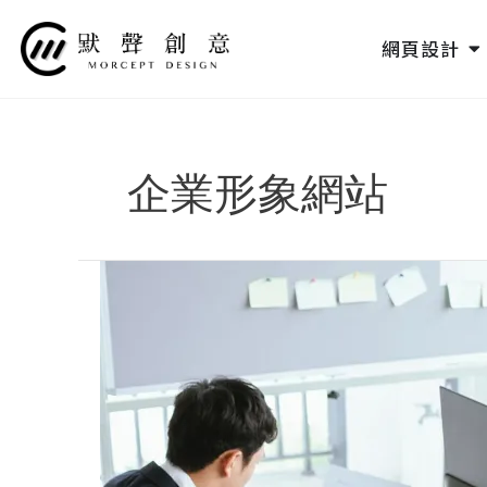
跳
至
O
網頁設計
主
要
內
容
企業形象網站
中
小
企
業
該
不
該
做
SEO