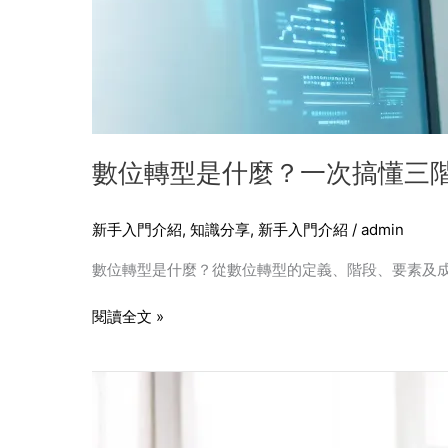
成
功
案
例
分
享
數位轉型是什麼？一次搞懂三
新手入門介紹
,
知識分享
,
新手入門介紹
/
admin
數位轉型是什麼？從數位轉型的定義、階段、要素及
閱讀全文 »
無
障
礙