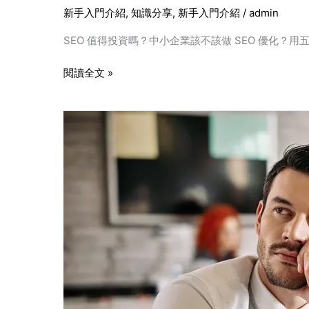
新手入門介紹
,
知識分享
,
新手入門介紹
/
admin
SEO 值得投資嗎？中小企業該不該做 SEO 優化？
閱讀全文 »
網
站
沒
流
量
怎
麼
辦？
2025
最
新
SEO