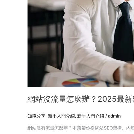
優
化
＋
內
容
行
銷
完
整
攻
略
網站沒流量怎麼辦？2025最
知識分享
,
新手入門介紹
,
新手入門介紹
/
admin
網站沒有流量怎麼辦？本篇帶你從網站SEO架構、內