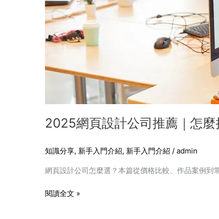
案
例、
評
比
一
次
看
懂
2025網頁設計公司推薦｜怎
知識分享
,
新手入門介紹
,
新手入門介紹
/
admin
網頁設計公司怎麼選？本篇從價格比較、作品案例到常
閱讀全文 »