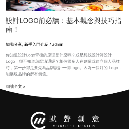
技
巧
指
設計LOGO前必讀：基本觀念與技巧指
南！
南！
知識分享
,
新手入門介紹
/
admin
你知道設計Logo背後的原理是什麼嗎？或是想找設計師設計
Logo，卻不知道怎麼溝通嗎？相信很多人在創業或建立個人品牌
時，第一步都是要先為品牌設計一個Logo。因為一個好的 Logo，
能展現品牌的所有價值。
閱讀全文 »