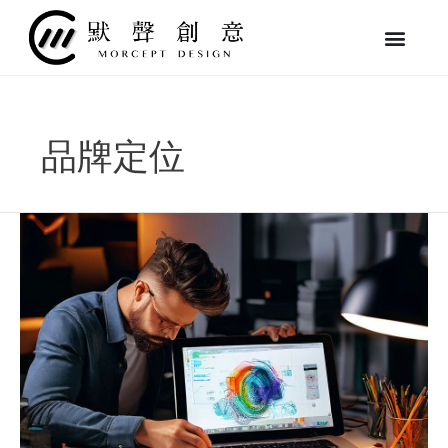
跳
至
主
要
內
容
品牌定位
設
計
LOGO
前
必
讀：
基
本
觀
念
與