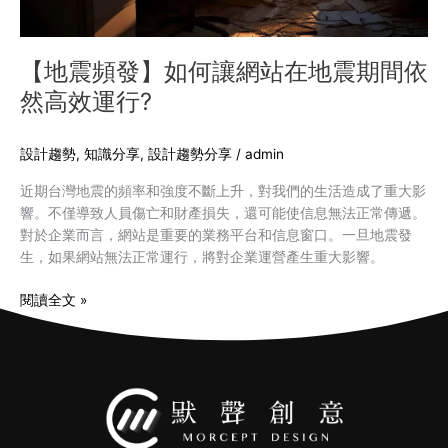
震
期
間
【地震頻發】如何讓網站在地震期間依
依
然高效運行?
然
高
效
設計趨勢
,
知識分享
,
設計趨勢分享
/
admin
運
近期台灣地震的頻率和強度不斷上升，對我們的生活造成了重大影
行?
響。不僅導致人員傷亡和財產損失，還可能使信息無法正常傳遞。
對於企業而言，網站是重要的業務平台和信息窗口。一旦地震發
生，如果網站無法正常運行，將對企業運營產生重大影響。
閱讀全文 »