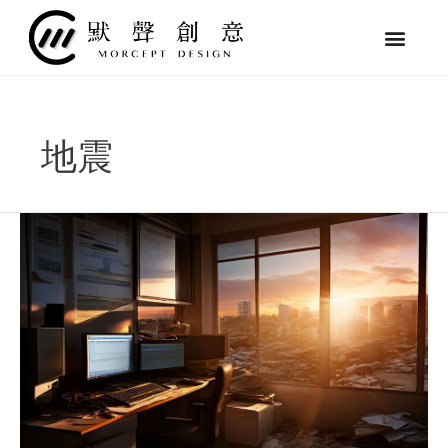
跳
至
主
要
內
容
地震
【地
震
頻
發】
如
何
讓
網
站
在
地