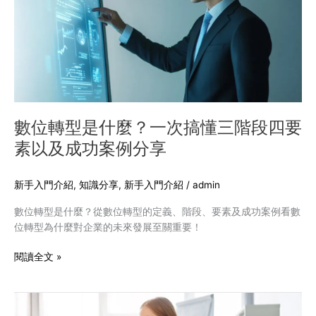
是
什
麼？
一
次
搞
懂
三
數位轉型是什麼？一次搞懂三階段四要
階
素以及成功案例分享
段
四
要
新手入門介紹
,
知識分享
,
新手入門介紹
/
admin
素
數位轉型是什麼？從數位轉型的定義、階段、要素及成功案例看數
以
位轉型為什麼對企業的未來發展至關重要！
及
成
閱讀全文 »
功
案
例
無
分
障