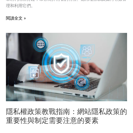
理和利用它們。
料
差
閱讀全文 »
異
比
較
隱
私
權
政
策
教
戰
指
南：
網
站
隱
隱私權政策教戰指南：網站隱私政策的
私
重要性與制定需要注意的要素
政
策