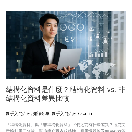
包
容
結
性
構
的
化
用
資
戶
料
體
是
驗
什
麼？
結
構
化
資
結構化資料是什麼？結構化資料 vs. 非
料
結構化資料差異比較
vs.
非
結
新手入門介紹
,
知識分享
,
新手入門介紹
/
admin
構
「結構化資料」與「非結構化資料」它們之前有什麼差異？這篇文
化
章將利用三分鐘，幫你簡介兩者的特性、應用場景以及如何有效管
資