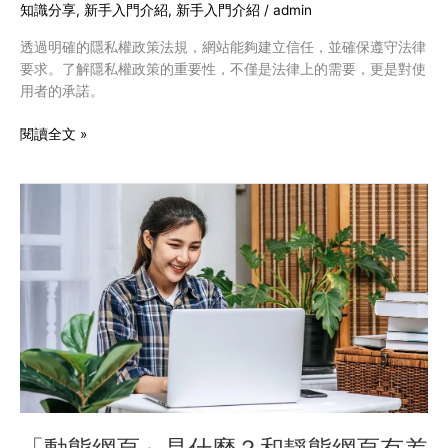
的
知識分享
,
新手入門介紹
,
新手入門介紹
/
admin
重
透過明確的隱私權政策法規，網站能夠建立信任，並確保遵守法律
要
要求。了解隱私權政策的重要性，不僅是法律上的需要，更是對使
性
用者的承諾。
與
制
閱讀全文 »
定
需
要
「動
注
態
意
網
的
頁」
要
是
素
什
麼？
和
靜
態
網
頁