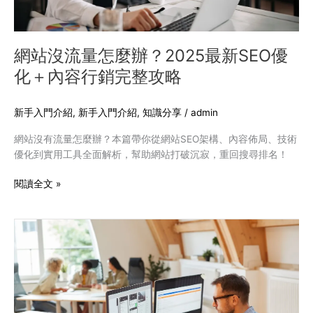
2025
最
新
SEO
網站沒流量怎麼辦？2025最新SEO優
優
化＋內容行銷完整攻略
化
＋
內
新手入門介紹
,
新手入門介紹
,
知識分享
/
admin
容
網站沒有流量怎麼辦？本篇帶你從網站SEO架構、內容佈局、技術
行
優化到實用工具全面解析，幫助網站打破沉寂，重回搜尋排名！
銷
完
閱讀全文 »
整
攻
略
2025
網
頁
設
計
公