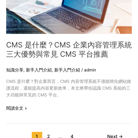
企
業
內
容
管
理
系
CMS 是什麼？CMS 企業內容管理系統
統
三大優勢與常見 CMS 平台推薦
三
大
優
知識分享
,
新手入門介紹
,
新手入門介紹
/
admin
勢
CMS 是什麼？對企業而言，CMS 內容管理系統不僅能簡化網站維
與
護流程，還能提高內容更新效率，本文將帶你認識 CMS 系統的三
常
大功能與常見的 CMS 平台。
見
CMS
閱讀全文 »
平
台
推
薦
1
2
...
4
Next
→