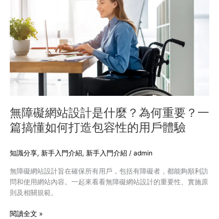
享
礙
網
站
設
計
是
什
麼？
為
何
無障礙網站設計是什麼？為何重要？一
重
篇搞懂如何打造包容性的用戶體驗
要？
一
篇
知識分享
,
新手入門介紹
,
新手入門介紹
/
admin
搞
無障礙網站設計旨在確保所有用戶，包括有障礙者，都能夠順利訪
懂
問和使用網站內容。一起來看看無障礙網站設計的重要性、實施原
如
則及相關規範。
何
打
閱讀全文 »
造