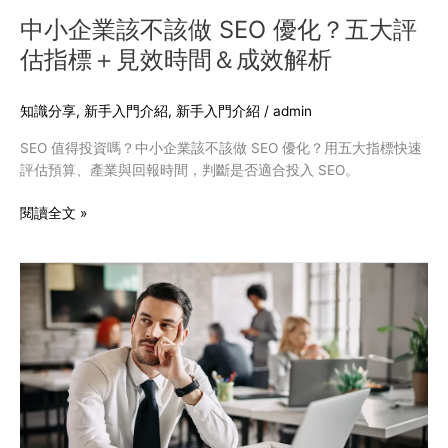
五
中小企業該不該做 SEO 優化？五大評
大
估指標＋見效時間＆成效解析
評
估
指
知識分享
,
新手入門介紹
,
新手入門介紹
/
admin
標
SEO 值得投資嗎？中小企業該不該做 SEO 優化？用五大指標快速
＋
評估預算、產業與回報時間，判斷是否適合投入 SEO。
見
效
閱讀全文 »
時
間
＆
網
成
站
效
沒
解
流
析
量
怎
麼
辦？