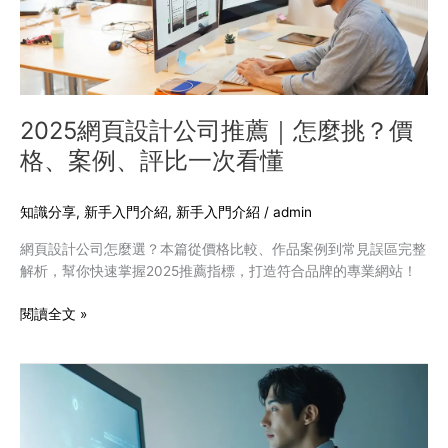
司
推
薦
｜
怎
麼
2025網頁設計公司推薦｜怎麼挑？價
挑？
格、案例、評比一次看懂
價
格、
案
知識分享
,
新手入門介紹
,
新手入門介紹
/
admin
例、
網頁設計公司怎麼選？本篇從價格比較、作品案例到常見誤區完整
評
解析，幫你快速掌握2025推薦指標，打造符合品牌的專業網站！
比
一
閱讀全文 »
次
看
懂
數
位
轉
型