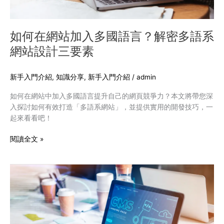
語
言？
解
如何在網站加入多國語言？解密多語系
密
網站設計三要素
多
語
系
新手入門介紹
,
知識分享
,
新手入門介紹
/
admin
網
如何在網站中加入多國語言提升自己的網頁競爭力？本文將帶您深
站
入探討如何有效打造「多語系網站」，並提供實用的開發技巧，一
設
起來看看吧！
計
三
閱讀全文 »
要
素
CMS
是
什
麼？
CMS