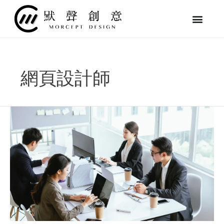
跳
至
主
要
內
容
網頁設計師
中
小
企
業
該
不
該
做
SEO
優
化？