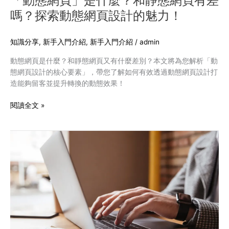
「動態網頁」是什麼？和靜態網頁有差
有
嗎？探索動態網頁設計的魅力！
差
嗎？
探
知識分享
,
新手入門介紹
,
新手入門介紹
/
admin
索
動態網頁是什麼？和靜態網頁又有什麼差別？本文將為您解析「動
動
態網頁設計的核心要素」，帶您了解如何有效透過動態網頁設計打
態
造能夠留客並提升轉換的動態效果！
網
頁
閱讀全文 »
設
計
的
如
魅
何
力！
在
網
站
加
入
多
國