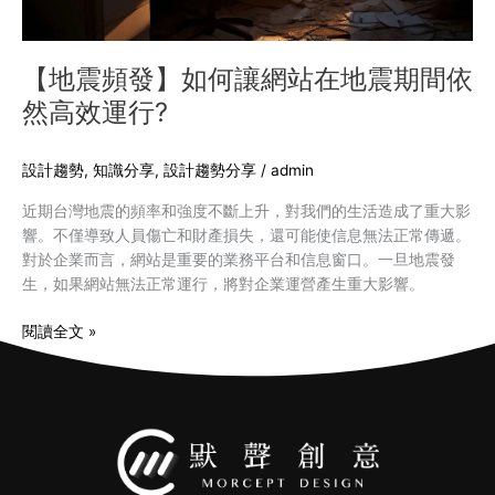
震
期
間
【地震頻發】如何讓網站在地震期間依
依
然高效運行?
然
高
效
設計趨勢
,
知識分享
,
設計趨勢分享
/
admin
運
近期台灣地震的頻率和強度不斷上升，對我們的生活造成了重大影
行?
響。不僅導致人員傷亡和財產損失，還可能使信息無法正常傳遞。
對於企業而言，網站是重要的業務平台和信息窗口。一旦地震發
生，如果網站無法正常運行，將對企業運營產生重大影響。
閱讀全文 »