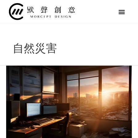
跳
至
主
要
內
容
自然災害
【地
震
頻
發】
如
何
讓
網
站
在
地