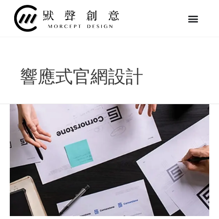
跳
至
主
要
內
容
響應式官網設計
2024
品
牌
設
計
改
造
案
例
回
顧