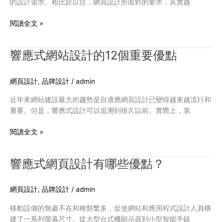
的設計需求。相比於以往，網頁設計所面對的要求，其實越
設
計
閱讀全文 »
流
行
趨
響應式網站設計的12個重要優點
響
勢
應
值
式
網頁設計
,
品牌設計
/
admin
得
網
關
站
近年來網站建設最大的趨勢是自適應網頁設計已變得越來越流行和
注！
設
重要。但是，響應式設計可以追溯到很久以前。實際上，第
計
的
閱讀全文 »
12
個
響應式網頁設計有哪些優點？
響
重
應
要
式
優
網頁設計
,
品牌設計
/
admin
網
點
頁
移動設備的無處不在和種類繁多，促使網站和應用程式設計人員構
設
建了一系列螢幕尺寸。從大型台式機顯示器到小型智能手錶