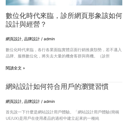
所
網
頁
數位化時代來臨，診所網頁形象該如何
形
設計與經營？
象
該
如
網頁設計
,
品牌設計
/
admin
何
數位化時代來臨，各行各業面臨實體店面行銷推廣頹勢，若不邁入
設
品牌、服務數位化，將失去大量的機會客群與商機。（診所
計
與
閱讀全文 »
經
營？
網站設計如何符合用戶的瀏覽習慣
網
站
設
網頁設計
,
品牌設計
/
admin
計
如
首先說一下什麼是網站設計用戶體驗。「網站設計用戶體驗(簡稱
何
UE/UX)是用戶在使用產品的過程中建立起來的一種純
符