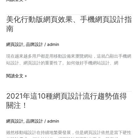
美化行動版網頁效果、手機網頁設計指
美
化
南
行
動
網頁設計
,
品牌設計
/
admin
版
網
現在越來越多用戶都是用移動設備來瀏覽網站，這就凸顯出手機網
頁
站設計、網頁設計的重要性了。如何做好手機網站設計、網
效
果、
閱讀全文 »
手
機
網
2021年這10種網頁設計流行趨勢值得
2021
頁
年
關注！
設
這
計
10
指
網頁設計
,
品牌設計
/
admin
種
南
網
雖然移動端設計在持續地繁榮發展，但是網頁設計依然是當下硬性
頁