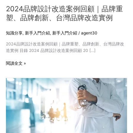
｜
2024品牌設計改造案例回顧｜品牌重
品
塑、品牌創新、台灣品牌改造實例
牌
重
塑、
知識分享
,
新手入門介紹
,
新手入門介紹
/
agent30
品
2024品牌設計改造案例回顧｜品牌重塑、品牌創新、台灣品牌改
牌
造實例 目錄 2024 品牌設計改造案例回顧 20 […]
創
新、
閱讀全文 »
台
灣
品
數
牌
位
改
化
造
時
實
代
例
來
臨，
診