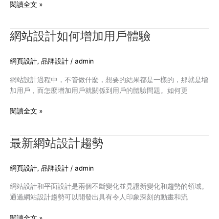
合
閱讀全文 »
用
戶
網站設計如何增加用戶體驗
網
的
站
瀏
設
覽
網頁設計
,
品牌設計
/
admin
計
習
如
慣
網站設計過程中，不管做什麼，想要的結果都是一樣的，那就是增
何
加用戶，而怎麼增加用戶就關係到用戶的體驗問題。如何更
增
加
閱讀全文 »
用
戶
最新網站設計趨勢
最
體
新
驗
網
網頁設計
,
品牌設計
/
admin
站
設
網站設計和平面設計是兩個不斷變化並見證新變化和趨勢的領域。
計
通過網站設計趨勢可以開發出具有令人印象深刻的動畫和流
趨
勢
閱讀全文 »