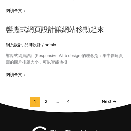
計
有
閱讀全文 »
哪
些
響應式網頁設計讓網站移動起來
響
優
應
點？
式
網頁設計
,
品牌設計
/
admin
網
頁
響應式網頁設計(Responsive Web design)的理念是：集中創建頁
設
面的圖片排版大小，可以智能地根
計
讓
閱讀全文 »
網
站
移
動
1
2
...
4
Next
→
起
來