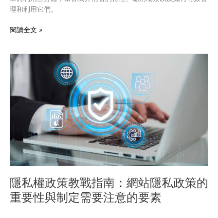
理和利用它們。
料
差
閱讀全文 »
異
比
較
隱
私
權
政
策
教
戰
指
南：
網
站
隱
隱私權政策教戰指南：網站隱私政策的
私
重要性與制定需要注意的要素
政
策