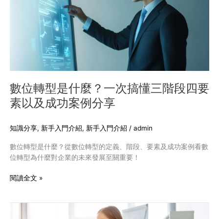
是
什
麼？
一
次
搞
懂
三
數位轉型是什麼？一次搞懂三階段四要
階
素以及成功案例分享
段
四
要
知識分享
,
新手入門介紹
,
新手入門介紹
/
admin
素
數位轉型是什麼？從數位轉型的定義、階段、要素及成功案例看數
以
位轉型為什麼對企業的未來發展至關重要！
及
成
閱讀全文 »
功
案
例
無
分
障