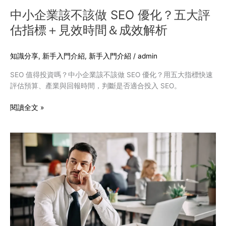
五
中小企業該不該做 SEO 優化？五大評
大
估指標＋見效時間＆成效解析
評
估
指
知識分享
,
新手入門介紹
,
新手入門介紹
/
admin
標
SEO 值得投資嗎？中小企業該不該做 SEO 優化？用五大指標快速
＋
評估預算、產業與回報時間，判斷是否適合投入 SEO。
見
效
閱讀全文 »
時
間
＆
網
成
站
效
沒
解
流
析
量
怎
麼
辦？