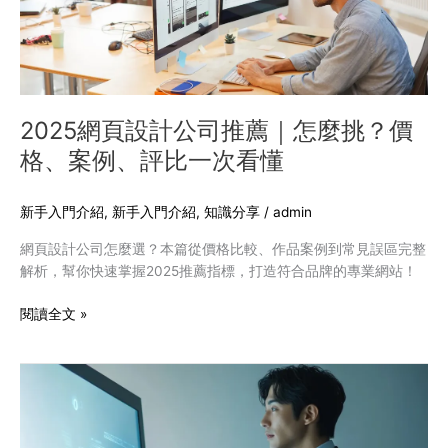
司
推
薦
｜
怎
麼
2025網頁設計公司推薦｜怎麼挑？價
挑？
格、案例、評比一次看懂
價
格、
案
新手入門介紹
,
新手入門介紹
,
知識分享
/
admin
例、
網頁設計公司怎麼選？本篇從價格比較、作品案例到常見誤區完整
評
解析，幫你快速掌握2025推薦指標，打造符合品牌的專業網站！
比
一
閱讀全文 »
次
看
懂
數
位
轉
型