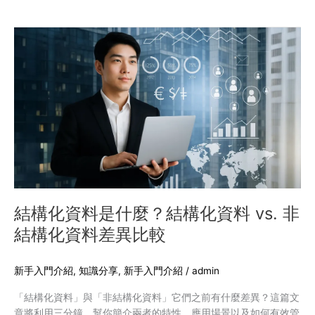
包
容
結
性
構
的
化
用
資
戶
料
體
是
驗
什
麼？
結
構
化
資
結構化資料是什麼？結構化資料 vs. 非
料
結構化資料差異比較
vs.
非
結
新手入門介紹
,
知識分享
,
新手入門介紹
/
admin
構
「結構化資料」與「非結構化資料」它們之前有什麼差異？這篇文
化
章將利用三分鐘，幫你簡介兩者的特性、應用場景以及如何有效管
資