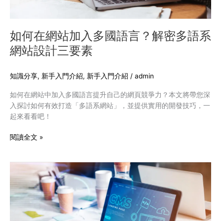
語
言？
解
如何在網站加入多國語言？解密多語系
密
網站設計三要素
多
語
系
知識分享
,
新手入門介紹
,
新手入門介紹
/
admin
網
如何在網站中加入多國語言提升自己的網頁競爭力？本文將帶您深
站
入探討如何有效打造「多語系網站」，並提供實用的開發技巧，一
設
起來看看吧！
計
三
閱讀全文 »
要
素
CMS
是
什
麼？
CMS