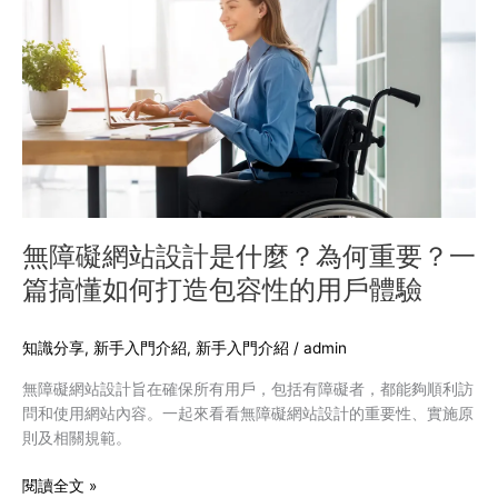
享
礙
網
站
設
計
是
什
麼？
為
何
無障礙網站設計是什麼？為何重要？一
重
篇搞懂如何打造包容性的用戶體驗
要？
一
篇
知識分享
,
新手入門介紹
,
新手入門介紹
/
admin
搞
無障礙網站設計旨在確保所有用戶，包括有障礙者，都能夠順利訪
懂
問和使用網站內容。一起來看看無障礙網站設計的重要性、實施原
如
則及相關規範。
何
打
閱讀全文 »
造