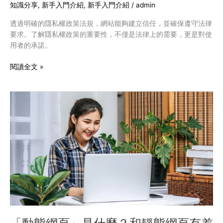
的
知識分享
,
新手入門介紹
,
新手入門介紹
/
admin
重
透過明確的隱私權政策法規，網站能夠建立信任，並確保遵守法律
要
要求。了解隱私權政策的重要性，不僅是法律上的需要，更是對使
性
用者的承諾。
與
制
閱讀全文 »
定
需
要
「動
注
態
意
網
的
頁」
要
是
素
什
麼？
和
靜
態
網
頁