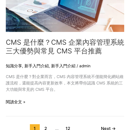
企
業
內
容
管
理
系
CMS 是什麼？CMS 企業內容管理系統
統
三大優勢與常見 CMS 平台推薦
三
大
優
知識分享
,
新手入門介紹
,
新手入門介紹
/
admin
勢
CMS 是什麼？對企業而言，CMS 內容管理系統不僅能簡化網站維
與
護流程，還能提高內容更新效率，本文將帶你認識 CMS 系統的三
常
大功能與常見的 CMS 平台。
見
CMS
閱讀全文 »
平
台
推
薦
1
2
...
12
Next
→