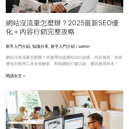
2025
最
新
SEO
網站沒流量怎麼辦？2025最新SEO優
優
化＋內容行銷完整攻略
化
＋
內
新手入門介紹
,
知識分享
,
新手入門介紹
/
admin
容
網站沒有流量怎麼辦？本篇帶你從網站SEO架構、內容佈局、技術
行
優化到實用工具全面解析，幫助網站打破沉寂，重回搜尋排名！
銷
完
閱讀全文 »
整
攻
略
2025
網
頁
設
計
公