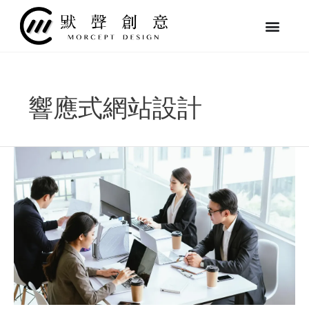
跳
至
主
要
內
容
響應式網站設計
中
小
企
業
該
不
該
做
SEO
優
化？