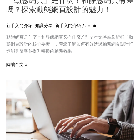
「動態網頁」是什麼？和靜態網頁有差
有
嗎？探索動態網頁設計的魅力！
差
嗎？
探
新手入門介紹
,
知識分享
,
新手入門介紹
/
admin
索
動態網頁是什麼？和靜態網頁又有什麼差別？本文將為您解析「動
動
態網頁設計的核心要素」，帶您了解如何有效透過動態網頁設計打
態
造能夠留客並提升轉換的動態效果！
網
頁
閱讀全文 »
設
計
的
如
魅
何
力！
在
網
站
加
入
多
國