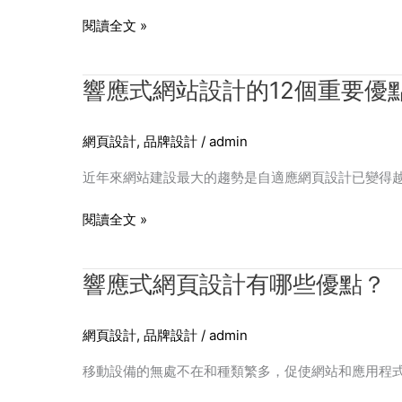
頁
指
閱讀全文 »
設
南
計
響
響應式網站設計的12個重要優
流
應
行
式
趨
網頁設計
,
品牌設計
/
admin
網
勢
站
值
近年來網站建設最大的趨勢是自適應網頁設計已變得
設
得
計
關
閱讀全文 »
的
注！
12
響
響應式網頁設計有哪些優點？
個
應
重
式
要
網頁設計
,
品牌設計
/
admin
網
優
頁
點
移動設備的無處不在和種類繁多，促使網站和應用程
設