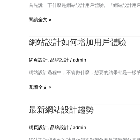
如
首先說一下什麼是網站設計用戶體驗。「網站設計用戶體
何
符
閱讀全文 »
合
用
網
網站設計如何增加用戶體驗
戶
站
的
設
瀏
網頁設計
,
品牌設計
/
admin
計
覽
如
習
網站設計過程中，不管做什麼，想要的結果都是一樣
何
慣
增
閱讀全文 »
加
用
最
最新網站設計趨勢
戶
新
體
網
驗
網頁設計
,
品牌設計
/
admin
站
設
網站設計和平面設計是兩個不斷變化並見證新變化和