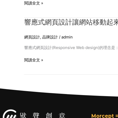
計
閱讀全文 »
有
哪
響
響應式網頁設計讓網站移動起
些
應
優
式
點？
網頁設計
,
品牌設計
/
admin
網
頁
響應式網頁設計(Responsive Web design
設
計
閱讀全文 »
讓
網
站
移
動
起
來
Morcept =