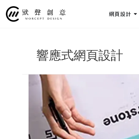
跳
至
O
網頁設計
主
要
內
容
響應式網頁設計
2024
品
牌
設
計
改
造
案
例