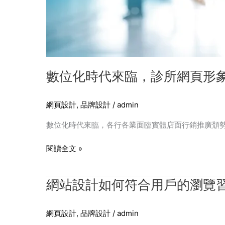
象
該
如
何
設
計
數位化時代來臨，診所網頁形
與
經
營？
網頁設計
,
品牌設計
/
admin
數位化時代來臨，各行各業面臨實體店面行銷推廣頹
閱讀全文 »
網
網站設計如何符合用戶的瀏覽
站
設
網頁設計
,
品牌設計
/
admin
計