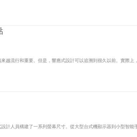
點
越來越流行和重要。但是，響應式設計可以追溯到很久以前。實際上
式設計人員構建了一系列螢幕尺寸。從大型台式機顯示器到小型智能