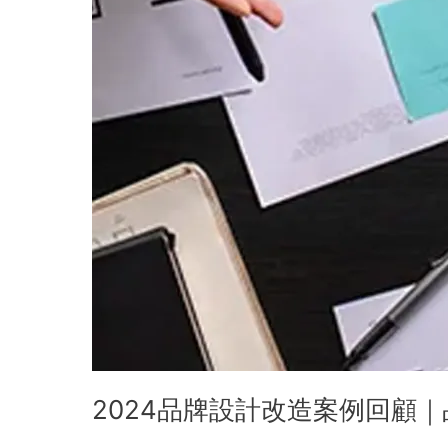
回
顧
｜
品
牌
重
塑、
品
牌
創
新、
台
灣
品
牌
改
造
2024品牌設計改造案例回顧
實