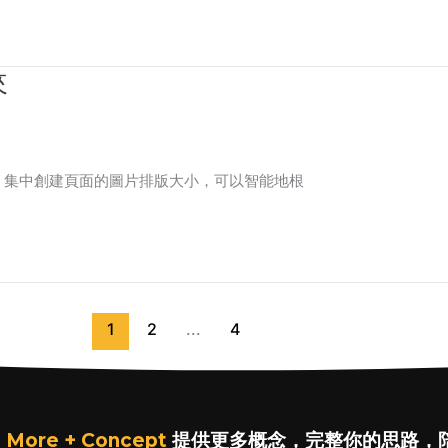
來
)的理念是：集中創建頁面的圖片排版大小，可以智能地根
1
2
...
4
 More + Concept
提供更多概念，完整你的思路，