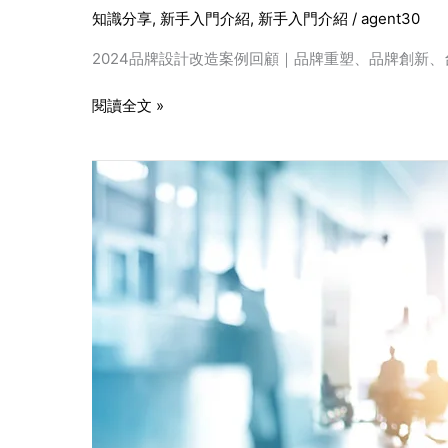
例
知識分享
,
新手入門介紹
,
新手入門介紹
/
agent30
2024品牌設計改造案例回顧｜品牌重塑、品牌創新、台灣品
閱讀全文 »
數
位
化
時
代
來
臨，
診
所
網
頁
形