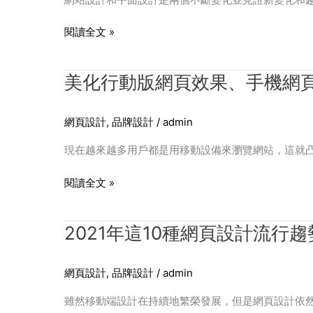
計
趨
閱讀全文 »
勢
美
美化行動版網頁效果、手機網
化
行
網頁設計
,
品牌設計
/
admin
動
版
現在越來越多用戶都是用移動設備來瀏覽網站，這就
網
頁
閱讀全文 »
效
果、
2021
2021年這10種網頁設計流行
手
年
機
這
網
網頁設計
,
品牌設計
/
admin
10
頁
種
設
雖然移動端設計在持續地繁榮發展，但是網頁設計依
網
計