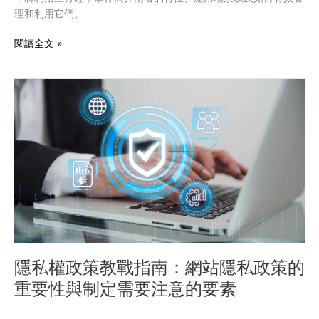
理和利用它們。
料
差
閱讀全文 »
異
比
較
隱
私
權
政
策
教
戰
指
南：
網
站
隱
隱私權政策教戰指南：網站隱私政策的
私
重要性與制定需要注意的要素
政
策