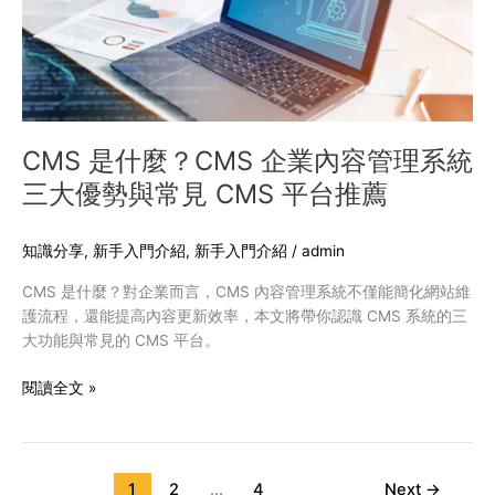
企
業
內
容
管
理
系
CMS 是什麼？CMS 企業內容管理系統
統
三大優勢與常見 CMS 平台推薦
三
大
優
知識分享
,
新手入門介紹
,
新手入門介紹
/
admin
勢
CMS 是什麼？對企業而言，CMS 內容管理系統不僅能簡化網站維
與
護流程，還能提高內容更新效率，本文將帶你認識 CMS 系統的三
常
大功能與常見的 CMS 平台。
見
CMS
閱讀全文 »
平
台
推
薦
1
2
...
4
Next
→