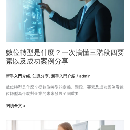
是
什
麼？
一
次
搞
懂
三
數位轉型是什麼？一次搞懂三階段四要
階
素以及成功案例分享
段
四
要
新手入門介紹
,
知識分享
,
新手入門介紹
/
admin
素
數位轉型是什麼？從數位轉型的定義、階段、要素及成功案例看數
以
位轉型為什麼對企業的未來發展至關重要！
及
成
閱讀全文 »
功
案
例
無
分
障