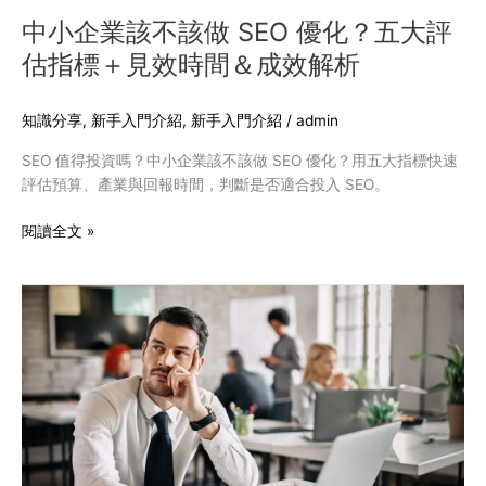
五
中小企業該不該做 SEO 優化？五大評
大
估指標＋見效時間＆成效解析
評
估
指
知識分享
,
新手入門介紹
,
新手入門介紹
/
admin
標
SEO 值得投資嗎？中小企業該不該做 SEO 優化？用五大指標快速
＋
評估預算、產業與回報時間，判斷是否適合投入 SEO。
見
效
閱讀全文 »
時
間
＆
網
成
站
效
沒
解
流
析
量
怎
麼
辦？