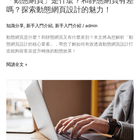
「動態網頁」是什麼？和靜態網頁有差
有
嗎？探索動態網頁設計的魅力！
差
嗎？
探
知識分享
,
新手入門介紹
,
新手入門介紹
/
admin
索
動態網頁是什麼？和靜態網頁又有什麼差別？本文將為您解析「動
動
態網頁設計的核心要素」，帶您了解如何有效透過動態網頁設計打
態
造能夠留客並提升轉換的動態效果！
網
頁
閱讀全文 »
設
計
的
如
魅
何
力！
在
網
站
加
入
多
國