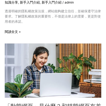
的
知識分享
,
新手入門介紹
,
新手入門介紹
/
admin
重
透過明確的隱私權政策法規，網站能夠建立信任，並確保遵守法律
要
要求。了解隱私權政策的重要性，不僅是法律上的需要，更是對使
性
用者的承諾。
與
制
閱讀全文 »
定
需
要
「動
注
態
意
網
的
頁」
要
是
素
什
麼？
和
靜
態
網
頁