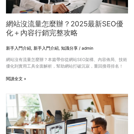
2025
最
新
SEO
網站沒流量怎麼辦？2025最新SEO優
優
化＋內容行銷完整攻略
化
＋
內
新手入門介紹
,
新手入門介紹
,
知識分享
/
admin
容
網站沒有流量怎麼辦？本篇帶你從網站SEO架構、內容佈局、技術
行
優化到實用工具全面解析，幫助網站打破沉寂，重回搜尋排名！
銷
完
閱讀全文 »
整
攻
略
2025
網
頁
設
計
公