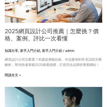
司
推
薦
｜
怎
麼
2025網頁設計公司推薦｜怎麼挑？價
挑？
格、案例、評比一次看懂
價
格、
案
知識分享
,
新手入門介紹
,
新手入門介紹
/
admin
例、
網頁設計公司怎麼選？本篇從價格比較、作品案例到常見誤區完整
評
解析，幫你快速掌握2025推薦指標，打造符合品牌的專業網站！
比
一
閱讀全文 »
次
看
懂
數
位
轉
型