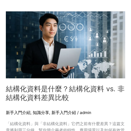
包
容
結
性
構
的
化
用
資
戶
料
體
是
驗
什
麼？
結
構
化
資
結構化資料是什麼？結構化資料 vs. 非
料
結構化資料差異比較
vs.
非
結
新手入門介紹
,
知識分享
,
新手入門介紹
/
admin
構
「結構化資料」與「非結構化資料」它們之前有什麼差異？這篇文
化
章將利用三分鐘，幫你簡介兩者的特性、應用場景以及如何有效管
資