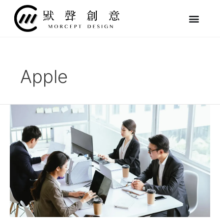
跳
至
主
要
內
容
Apple
中
小
企
業
該
不
該
做
SEO
優
化？