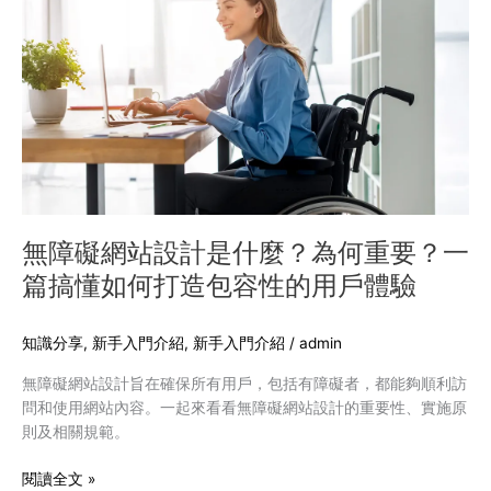
享
礙
網
站
設
計
是
什
麼？
為
何
無障礙網站設計是什麼？為何重要？一
重
篇搞懂如何打造包容性的用戶體驗
要？
一
篇
知識分享
,
新手入門介紹
,
新手入門介紹
/
admin
搞
無障礙網站設計旨在確保所有用戶，包括有障礙者，都能夠順利訪
懂
問和使用網站內容。一起來看看無障礙網站設計的重要性、實施原
如
則及相關規範。
何
打
閱讀全文 »
造