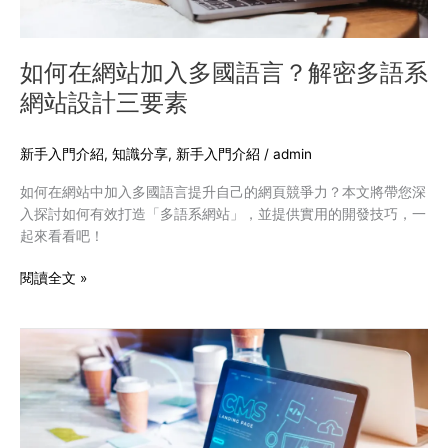
語
言？
解
如何在網站加入多國語言？解密多語系
密
網站設計三要素
多
語
系
新手入門介紹
,
知識分享
,
新手入門介紹
/
admin
網
如何在網站中加入多國語言提升自己的網頁競爭力？本文將帶您深
站
入探討如何有效打造「多語系網站」，並提供實用的開發技巧，一
設
起來看看吧！
計
三
閱讀全文 »
要
素
CMS
是
什
麼？
CMS