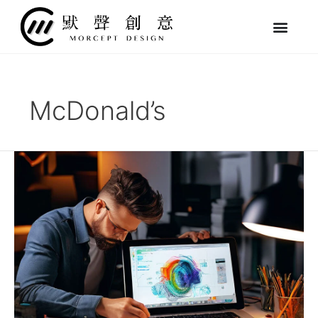
跳
至
主
要
內
容
McDonald’s
設
計
LOGO
前
必
讀：
基
本
觀
念
與