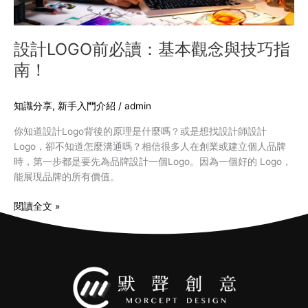
技
巧
指
設計LOGO前必讀：基本觀念與技巧指
南！
南！
知識分享
,
新手入門介紹
/
admin
你知道設計Logo背後的原理是什麼嗎？或是想找設計師設計
Logo，卻不知道怎麼溝通嗎？相信很多人在創業或建立個人品牌
時，第一步都是要先為品牌設計一個Logo。因為一個好的 Logo，
能展現品牌的所有價值。
閱讀全文 »