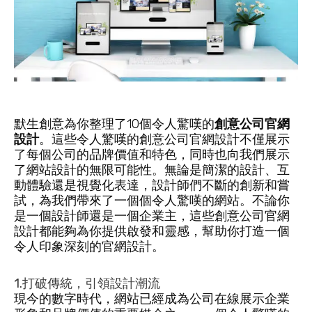
默生創意為你整理了10個令人驚嘆的
創意公司官網
設計
。這些令人驚嘆的創意公司官網設計不僅展示
了每個公司的品牌價值和特色，同時也向我們展示
了網站設計的無限可能性。無論是簡潔的設計、互
動體驗還是視覺化表達，設計師們不斷的創新和嘗
試，為我們帶來了一個個令人驚嘆的網站。不論你
是一個設計師還是一個企業主，這些創意公司官網
設計都能夠為你提供啟發和靈感，幫助你打造一個
令人印象深刻的官網設計。
1.打破傳統，引領設計潮流
現今的數字時代，網站已經成為公司在線展示企業