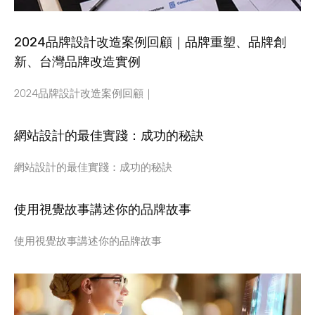
2024品牌設計改造案例回顧｜品牌重塑、品牌創
新、台灣品牌改造實例
2024品牌設計改造案例回顧｜
網站設計的最佳實踐：成功的秘訣
網站設計的最佳實踐：成功的秘訣
使用視覺故事講述你的品牌故事
使用視覺故事講述你的品牌故事