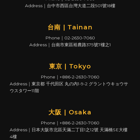
Address｜台中市西區台灣大道二段501號18樓
台南 | Tainan
Phone｜02-2630-7060
Address｜台南市東區裕農路375號7樓之1
東京 | Tokyo
Phone｜+886-2-2630-7060
Address｜東京都 千代田区 丸の内1-9-2 グラントウキョウサ
ウスタワー11階
大阪 | Osaka
Phone｜+886-2-2630-7060
Address｜日本大阪市北區天滿二丁目1之12號 天滿橋SE大樓
4樓