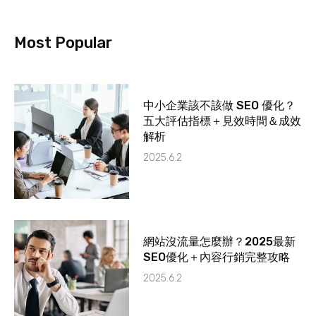
Most Popular
中小企業該不該做 SEO 優化？
五大評估指標＋見效時間＆成效
解析
2025.6.2
網站沒流量怎麼辦？2025最新
SEO優化＋內容行銷完整攻略
2025.6.2