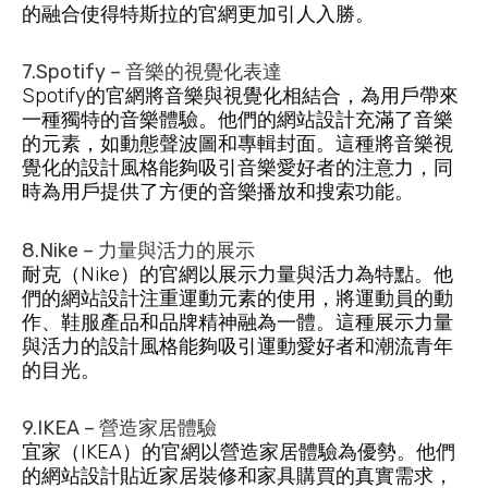
的融合使得特斯拉的官網更加引人入勝。
7.Spotify – 音樂的視覺化表達
Spotify的官網將音樂與視覺化相結合，為用戶帶來
一種獨特的音樂體驗。他們的網站設計充滿了音樂
的元素，如動態聲波圖和專輯封面。這種將音樂視
覺化的設計風格能夠吸引音樂愛好者的注意力，同
時為用戶提供了方便的音樂播放和搜索功能。
8.Nike – 力量與活力的展示
耐克（Nike）的官網以展示力量與活力為特點。他
們的網站設計注重運動元素的使用，將運動員的動
作、鞋服產品和品牌精神融為一體。這種展示力量
與活力的設計風格能夠吸引運動愛好者和潮流青年
的目光。
9.IKEA – 營造家居體驗
宜家（IKEA）的官網以營造家居體驗為優勢。他們
的網站設計貼近家居裝修和家具購買的真實需求，