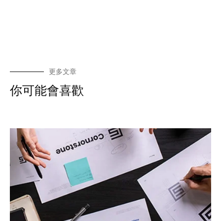
更多文章
你可能會喜歡