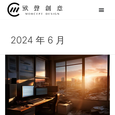
跳
至
主
要
內
容
2024 年 6 月
【地
震
頻
發】
如
何
讓
網
站
在
地