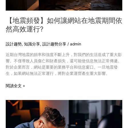
震
期
間
【地震頻發】如何讓網站在地震期間依
依
然高效運行?
然
高
效
設計趨勢
,
知識分享
,
設計趨勢分享
/
admin
運
近期台灣地震的頻率和強度不斷上升，對我們的生活造成了重大影
行?
響。不僅導致人員傷亡和財產損失，還可能使信息無法正常傳遞。
對於企業而言，網站是重要的業務平台和信息窗口。一旦地震發
生，如果網站無法正常運行，將對企業運營產生重大影響。
閱讀全文 »
設
計
LOGO
前
必