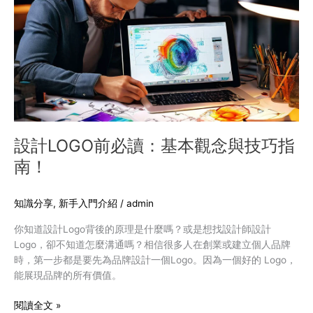
讀：
基
本
觀
念
與
技
巧
指
設計LOGO前必讀：基本觀念與技巧指
南！
南！
知識分享
,
新手入門介紹
/
admin
你知道設計Logo背後的原理是什麼嗎？或是想找設計師設計
Logo，卻不知道怎麼溝通嗎？相信很多人在創業或建立個人品牌
時，第一步都是要先為品牌設計一個Logo。因為一個好的 Logo，
能展現品牌的所有價值。
閱讀全文 »