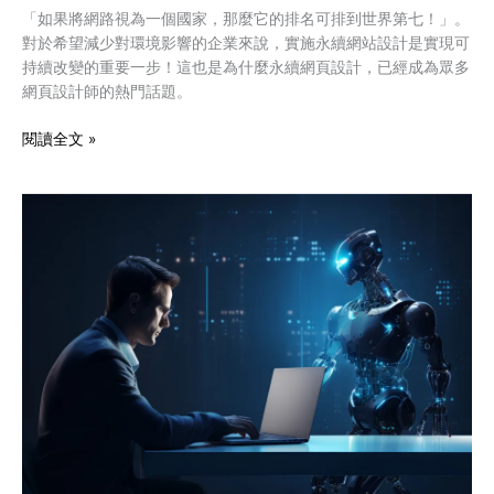
「如果將網路視為一個國家，那麼它的排名可排到世界第七！」。
對於希望減少對環境影響的企業來說，實施永續網站設計是實現可
持續改變的重要一步！這也是為什麼永續網頁設計，已經成為眾多
網頁設計師的熱門話題。
閱讀全文 »
輝
達
NVIDIA：
AI
PC
時
代
下
網
頁
設
計