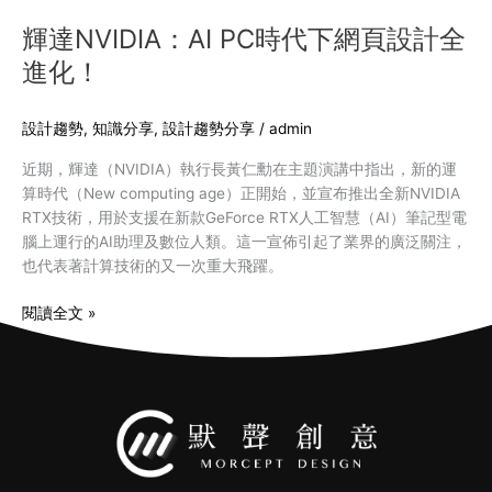
全
進
輝達NVIDIA：AI PC時代下網頁設計全
化！
進化！
設計趨勢
,
知識分享
,
設計趨勢分享
/
admin
近期，輝達（NVIDIA）執行長黃仁勳在主題演講中指出，新的運
算時代（New computing age）正開始，並宣布推出全新NVIDIA
RTX技術，用於支援在新款GeForce RTX人工智慧（AI）筆記型電
腦上運行的AI助理及數位人類。這一宣佈引起了業界的廣泛關注，
也代表著計算技術的又一次重大飛躍。
閱讀全文 »