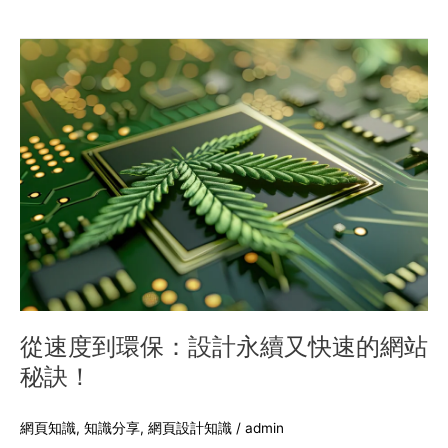
從
速
度
到
環
保：
設
計
永
續
又
快
速
的
從速度到環保：設計永續又快速的網站
網
秘訣！
站
秘
訣！
網頁知識
,
知識分享
,
網頁設計知識
/
admin