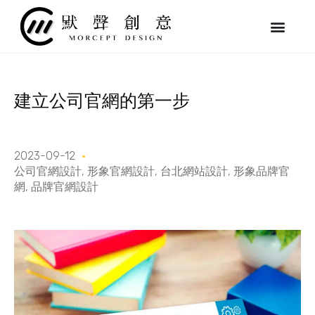
跳
至
主
要
內
容
建立公司官網的第一步
2023-09-12
公司官網設計
,
形象官網設計
,
台北網站設計
,
形象品牌官
網
,
品牌官網設計