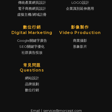
傳統產業網頁設計
LOGO設計
電子商務網頁設計
企業識別延伸應用
虛擬主機/網域註冊
數位行銷
影像製作
Digital Marketing
Video Production
Google關鍵字廣告
商業攝影
SEO關鍵字優化
形象影片
社群廣告投放
常見問題
Questions
網站設計
品牌規劃
數位行銷
Email｜service@morcept.com