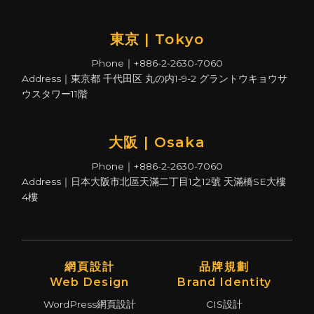
東京 | Tokyo
Phone｜+886-2-2630-7060
Address｜東京都 千代田区 丸の内1-9-2 グラントウキョウサ
ウスタワー11階
大阪 | Osaka
Phone｜+886-2-2630-7060
Address｜日本大阪市北區天滿二丁目1之12號 天滿橋SE大樓
4樓
網頁設計
品牌規劃
Web Design
Brand Identity
WordPress網頁設計
CIS設計