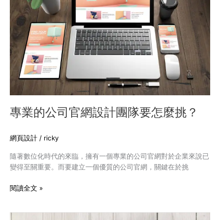
司
官
網
設
計
團
隊
要
怎
麼
專業的公司官網設計團隊要怎麼挑？
挑？
網頁設計
/
ricky
隨著數位化時代的來臨，擁有一個專業的公司官網對於企業來說已
變得至關重要。而要建立一個優質的公司官網，關鍵在於挑
閱讀全文 »
企