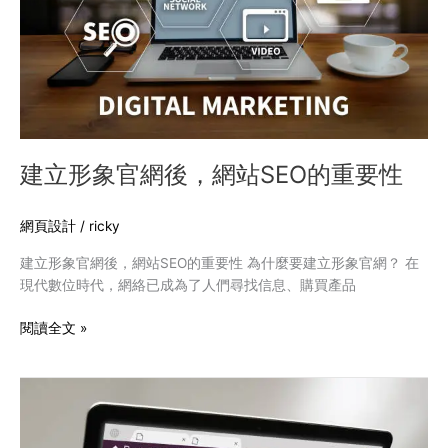
後，
網
站
SEO
的
重
要
性
建立形象官網後，網站SEO的重要性
網頁設計
/
ricky
建立形象官網後，網站SEO的重要性 為什麼要建立形象官網？ 在
現代數位時代，網絡已成為了人們尋找信息、購買產品
閱讀全文 »
公
司
官