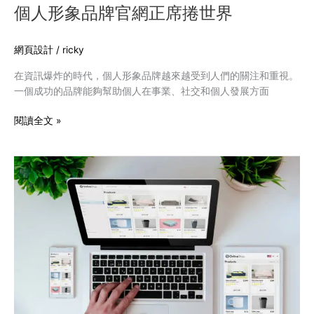
個人形象品牌官網正席捲世界
網頁設計
/
ricky
在資訊爆炸的時代，個人形象品牌越來越受到人們的關注和重視。
一個成功的品牌能夠幫助個人在事業、社交和個人發展方面
閱讀全文 »
公
司
官
網
設
計
的
重
要
元