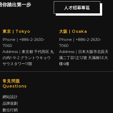
陪你踏出第一步
人才招募專區
東京 | Tokyo
大阪 | Osaka
Phone｜+886-2-2630-
Phone｜+886-2-2630-
7060
7060
Address｜東京都 千代田区 丸
Address｜日本大阪市北區天
の内1-9-2 グラントウキョウ
滿二丁目1之12號 天滿橋SE大
サウスタワー11階
樓4樓
常見問題
Questions
網站設計
品牌規劃
數位行銷