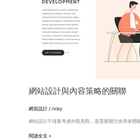
與
內
容
策
略
的
關
聯
網站設計與內容策略的關聯
網頁設計
/
ricky
網站設計不僅要考慮外觀美觀，還需要關注使用者體
閱讀全文 »