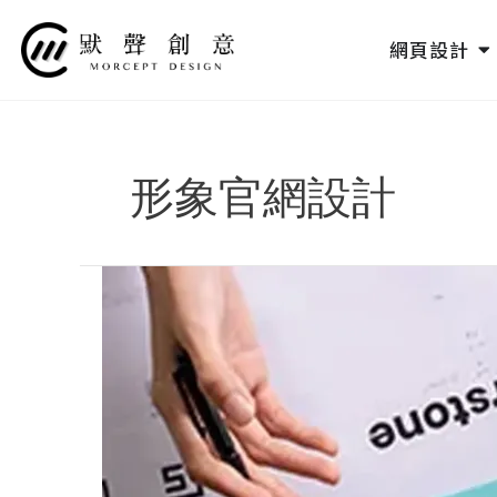
跳
至
O
網頁設計
主
要
內
容
形象官網設計
2024
品
牌
設
計
改
造
案
例