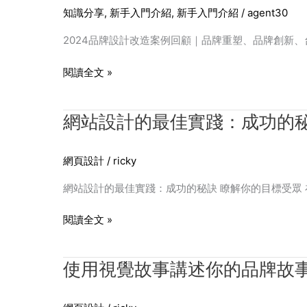
例
知識分享
,
新手入門介紹
,
新手入門介紹
/
agent30
2024品牌設計改造案例回顧｜品牌重塑、品牌創新、台灣品
閱讀全文 »
網
網站設計的最佳實踐：成功的
站
設
網頁設計
/
ricky
計
的
網站設計的最佳實踐：成功的秘訣 瞭解你的目標受眾
最
佳
閱讀全文 »
實
踐：
使
使用視覺故事講述你的品牌故
成
用
功
視
的