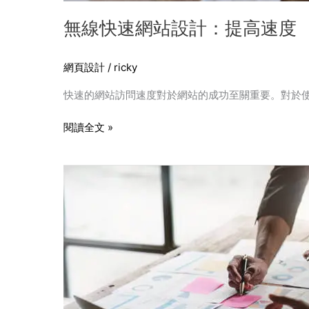
無線快速網站設計：提高速度
網頁設計
/
ricky
快速的網站訪問速度對於網站的成功至關重要。對於
閱讀全文 »
選
擇
最
適
合
的
字
體：
網