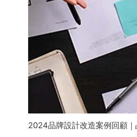
回
顧
｜
品
牌
重
塑、
品
牌
創
新、
台
灣
品
牌
改
造
2024品牌設計改造案例回顧
實