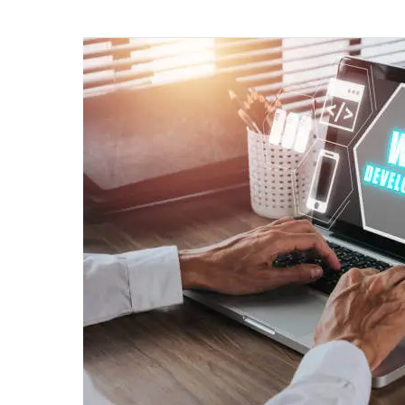
無
線
快
速
網
站
設
計：
提
高
速
度