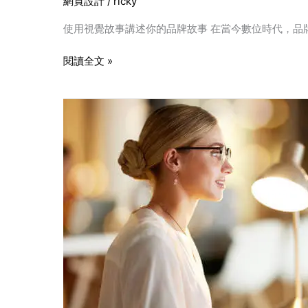
網頁設計
/
ricky
覺
秘
故
訣
使用視覺故事講述你的品牌故事 在當今數位時代，品
事
講
閱讀全文 »
述
你
購
的
物
品
網
牌
站
故
設
事
計
的
關
鍵
成
功
因
素